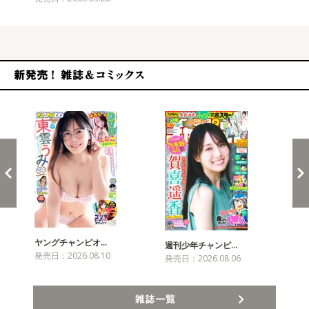
新発売！雑誌&コミックス
ヤングチャンピオ…
チャ
週刊少年チャンピ…
発売日：2026.08.10
発売
発売日：2026.08.06