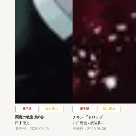
電子版
試し読み
電子版
試し読み
閻魔の教室 第6巻
チキン 「ドロップ…
田中優吏
井口達也 / 歳脇将…
発売日：2026.08.06
発売日：2026.08.06