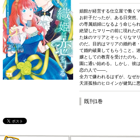
娼館が経営する仕立屋で働く
お針子だったが、ある日突然
の専属娼婦になるよう命じら
絶望したマリーの前に現れた
た妹のマリアとそっくりなマ
のだ。目的はマリアの婚約者
て婚約破棄してもらうこと。
嬢としての教育を受けたのち
園に通い始める。しかし、彼は
恋の人で――。
全力で嫌われるはずが、なぜか
天涯孤独のヒロインが健気に
既刊1巻