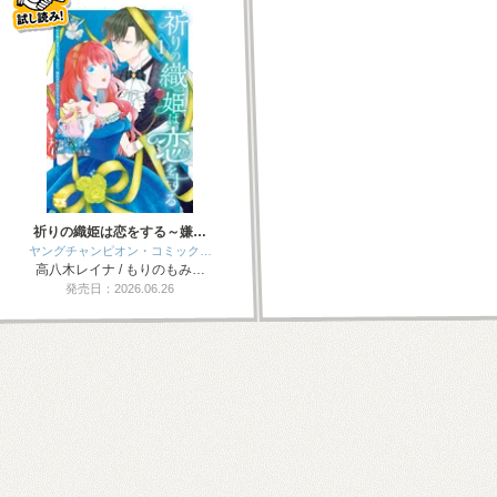
祈りの織姫は恋をする～嫌…
ヤングチャンピオン・コミック…
高八木レイナ / もりのもみ…
発売日：2026.06.26