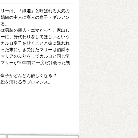
マリーは、「織姫」と呼ばれる人気の
、娼館の主人に商人の息子・ギルアン
れる。
のは男装の麗人・エマだった。家出し
リーに、身代わりをしてほしいという
・カルロ皇子を欺くことと彼に嫌われ
迷った末に引き受けたマリーは伯爵令
、マリアのふりをしてカルロと同じ学
マリーが10年前に一度だけ会った初
皇子がどんどん優しくなる!?
悪役を演じるラブロマンス。