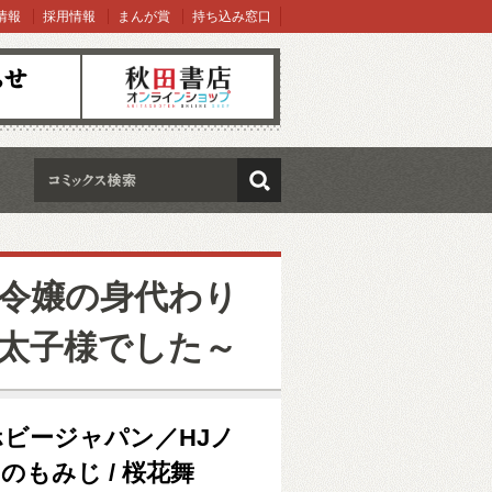
情報
採用情報
まんが賞
持ち込み窓口
オンラインショップ
検索
令嬢の身代わり
太子様でした～
ビージャパン／HJノ
りのもみじ / 桜花舞