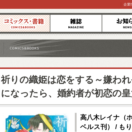
企業
コミックス
雑誌
お知らせ
祈りの織姫は恋をする～嫌われ
になったら、婚約者が初恋の皇
高八木レイナ（ホ
ベルス刊） / も