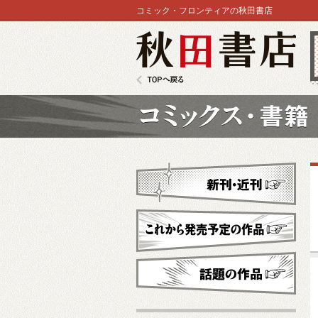
コミック・フロンティアの秋田書店
秋田書店
TOPへ戻る
コミックス
新刊・近刊
これから発売予定
話題の作品