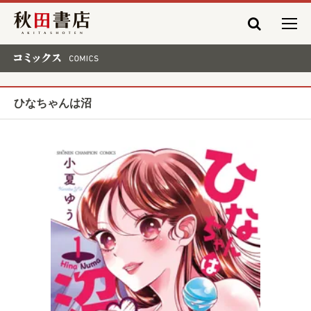
秋田書店
コミックス COMICS
ひなちゃんは沼