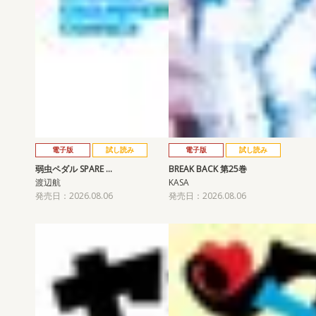
電子版
試し読み
電子版
試し読み
弱虫ペダル SPARE …
BREAK BACK 第25巻
渡辺航
KASA
発売日：2026.08.06
発売日：2026.08.06