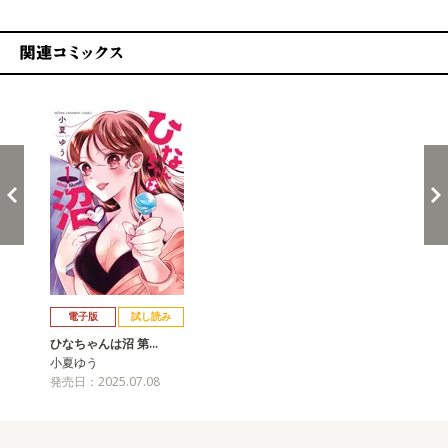
関連コミックス
戻る
進む
電子版
試し読み
ひなちゃんは沼 第…
小夏ゆう
発売日：2025.07.08