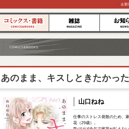
企業
コミックス
雑誌
お知らせ
あのまま、キスしときたかっ
山口ねね
仕事のストレス発散のため、
花（29歳）。
気づけば金欠で家賃が払えない!