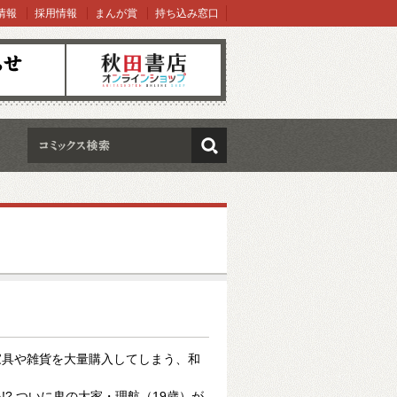
情報
採用情報
まんが賞
持ち込み窓口
オンラインショップ
検索
た
家具や雑貨を大量購入してしまう、和
? ついに鬼の大家・理航（19歳）が