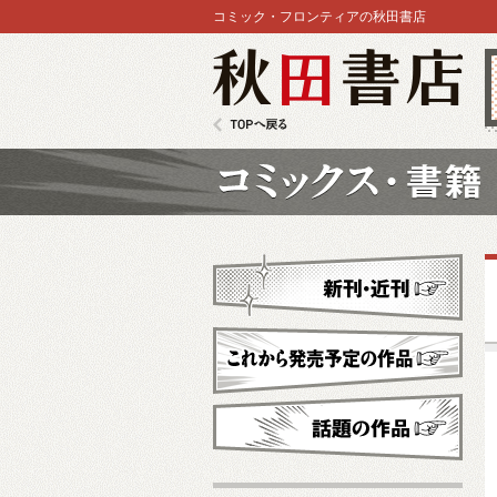
コミック・フロンティアの秋田書店
秋田書店
TOPへ戻る
コミックス
新刊・近刊
これから発売予定
話題の作品