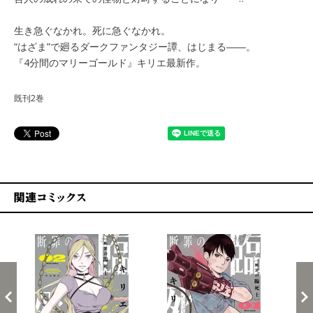
生き急ぐなかれ。死に急ぐなかれ。
“はざま”で廻るダークファンタジー譚、はじまる――。
『4分間のマリーゴールド』キリエ最新作。
既刊2巻
関連コミックス