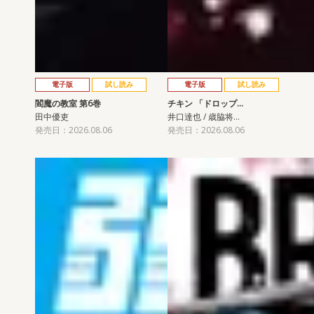
電子版
試し読み
電子版
試し読み
閻魔の教室 第6巻
チキン 「ドロップ…
田中優吏
井口達也 / 歳脇将…
発売日：2026.08.06
発売日：2026.08.06