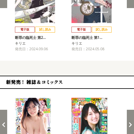
戻る
進む
電子版
試し読み
電子版
試し読み
断罪の臨死士 第2…
断罪の臨死士 第1…
キリエ
キリエ
発売日：2024.09.06
発売日：2024.05.08
新発売！雑誌&コミックス