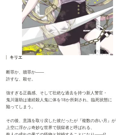
キリエ
断罪か、贖罪か――
許すな、殺せ。
強すぎる正義感、そして壮絶な過去を持つ新人警官・
鬼川蓮助は連続殺人鬼に体を18か所刺され、臨死状態に
陥ってしまう。
その後、意識を取り戻した彼だったが『複数の赤い月』が
上空に浮かぶ奇妙な世界で脱獄者と呼ばれる、
咎人の成れの果ての怪物と対峙することになり――!?