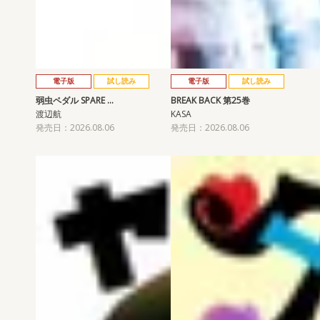
電子版
試し読み
電子版
試し読み
弱虫ペダル SPARE …
BREAK BACK 第25巻
渡辺航
KASA
発売日：2026.08.06
発売日：2026.08.06