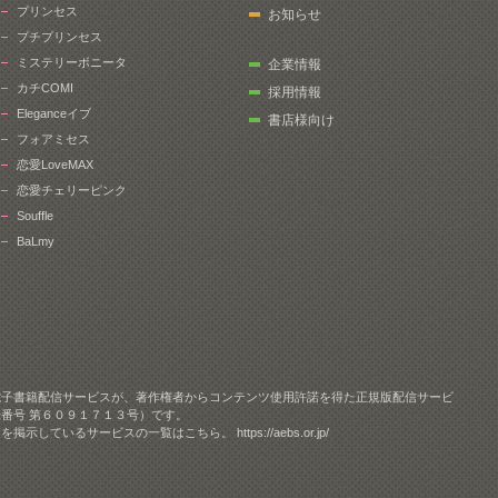
プリンセス
お知らせ
プチプリンセス
ミステリーボニータ
企業情報
カチCOMI
採用情報
Eleganceイブ
書店様向け
フォアミセス
恋愛LoveMAX
恋愛チェリーピンク
Souffle
BaLmy
電子書籍配信サービスが、著作権者からコンテンツ使用許諾を得た正規版配信サービ
番号 第６０９１７１３号）です。
クを掲示しているサービスの一覧はこちら。
https://aebs.or.jp/