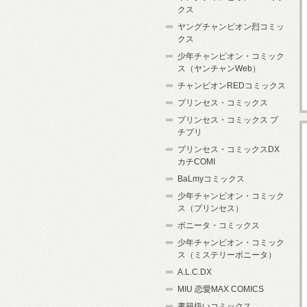
クス
ヤングチャンピオン烈コミッ
クス
少年チャンピオン・コミック
ス（ヤンチャンWeb）
チャンピオンREDコミックス
プリンセス・コミックス
プリンセス・コミックス プ
チプリ
プリンセス・コミックスDX
カチCOMI
BaLmyコミックス
少年チャンピオン・コミック
ス（プリンセス）
ボニータ・コミックス
少年チャンピオン・コミック
ス（ミステリーボニータ）
A.L.C.DX
MIU 恋愛MAX COMICS
書籍扱いコミックス