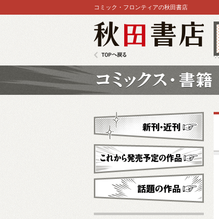
コミック・フロンティアの秋田書店
秋田書店
TOPへ戻る
コミックス
新刊・近刊
これから発売予定
話題の作品