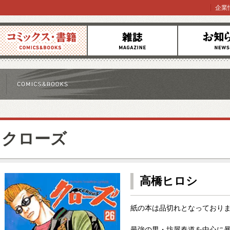
企業
コミックス
雑誌
お知らせ
クローズ
高橋ヒロシ
紙の本は品切れとなっており
最強の男・坊屋春道を中心に