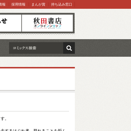
情報
採用情報
まんが賞
持ち込み窓口
オンラインショップ
検索
ます。
暴走するはぐれ者。群れることを拒ん