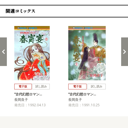
関連コミックス
戻る
進む
電子版
試し読み
電子版
試し読み
“古代幻想ロマン…
“古代幻想ロマン…
“
長岡良子
長岡良子
長
発売日：1992.04.13
発売日：1991.10.25
発売