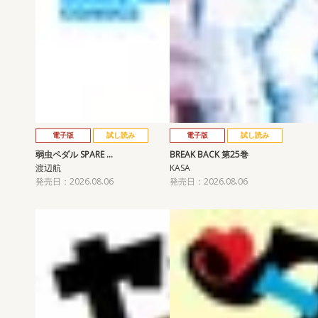
電子版
試し読み
電子版
試し読み
弱虫ペダル SPARE …
BREAK BACK 第25巻
渡辺航
KASA
発売日：2026.08.06
発売日：2026.08.06