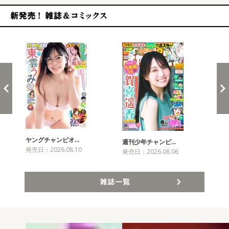
新発売！雑誌&コミックス
ヤングチャンピオ…
チャ
週刊少年チャンピ…
発売日：2026.08.10
発売
発売日：2026.08.06
雑誌一覧