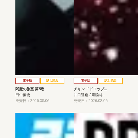
電子版
試し読み
電子版
試し読み
閻魔の教室 第6巻
チキン 「ドロップ…
田中優吏
井口達也 / 歳脇将…
発売日：2026.08.06
発売日：2026.08.06