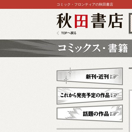
コミック・フロンティアの秋田書店
秋田書店
TOPへ戻る
コミックス
新刊・近刊
これから発売予定
話題の作品