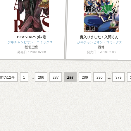
BEASTARS 第7巻
魔入りました！入間くん …
少年チャンピオン・コミックス…
少年チャンピオン・コミックス…
板垣巴留
西修
発売日：2018.02.08
発売日：2018.02.08
前の12件
1
…
286
287
288
289
290
…
379