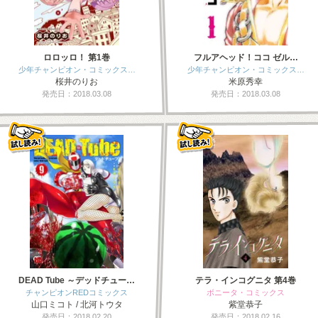
ロロッロ！ 第1巻
フルアヘッド！ココ ゼル…
少年チャンピオン・コミックス…
少年チャンピオン・コミックス…
桜井のりお
米原秀幸
発売日：2018.03.08
発売日：2018.03.08
DEAD Tube ～デッドチュー…
テラ・インコグニタ 第4巻
チャンピオンREDコミックス
ボニータ・コミックス
山口ミコト / 北河トウタ
紫堂恭子
発売日：2018.02.20
発売日：2018.02.16