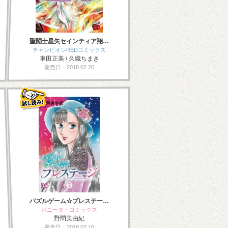
聖闘士星矢セインティア翔…
チャンピオンREDコミックス
車田正美 / 久織ちまき
発売日：2018.02.20
パズルゲーム☆プレステー…
ボニータ・コミックス
野間美由紀
発売日：2018.02.16