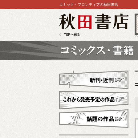
コミック・フロンティアの秋田書店
秋田書店
TOPへ戻る
コミックス
新刊・近刊
これから発売予定
話題の作品