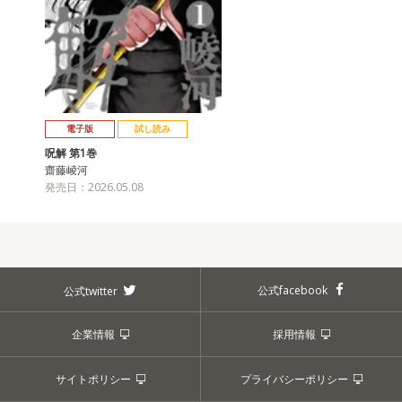
電子版
試し読み
呪解 第1巻
齋藤崚河
発売日：2026.05.08
公式facebook
公式twitter
企業情報
採用情報
サイトポリシー
プライバシーポリシー