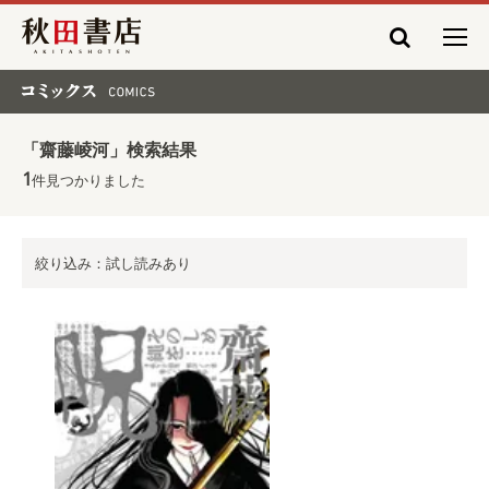
秋田書店
コミックス COMICS
「齋藤崚河」検索結果
1
件見つかりました
絞り込み：試し読みあり