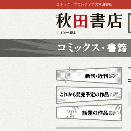
コミック・フロンティアの秋田書店
秋田書店
TOPへ戻る
コミックス
新刊・近刊
これから発売予定
話題の作品