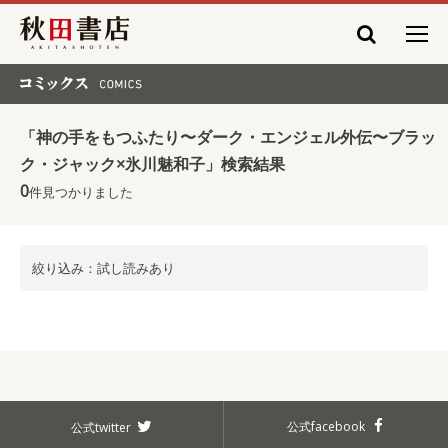
秋田書店
コミックス COMICS
「神の手をもつふたり〜ダーク・エンジェル外伝〜ブラッ
ク・ジャック×氷川魅和子」検索結果
0
件見つかりました
絞り込み：試し読みあり
公式facebook
公式twitter