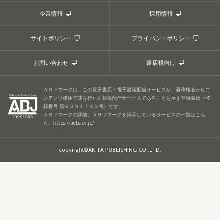
企業情報
採用情報
サイトポリシー
プライバシーポリシー
お問い合わせ
書店様向け
ＡＢＪマークは、この電子書店・電子書籍配信サービスが、著作権者からコ
ンテンツ使用許諾を得た正規版配信サービスであることを示す登録商標（登
録番号 第６０９１７１３号）です。
ＡＢＪマークの詳細、ＡＢＪマークを掲示しているサービスの一覧はこち
ら。
https://aebs.or.jp/
copyright©AKITA PUBLISHING CO.,LTD.