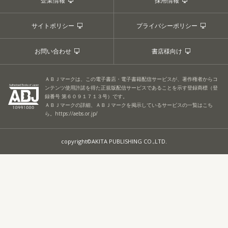
企業情報
採用情報
サイトポリシー
プライバシーポリシー
お問い合わせ
書店様向け
ＡＢＪマークは、この電子書店・電子書籍配信サービスが、著作権者からコ
ンテンツ使用許諾を得た正規版配信サービスであることを示す登録商標（登
録番号 第６０９１７１３号）です。
ＡＢＪマークの詳細、ＡＢＪマークを掲示しているサービスの一覧はこち
ら。
https://aebs.or.jp/
copyright©AKITA PUBLISHING CO.,LTD.