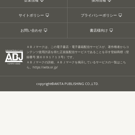
企業情報
採用情報
サイトポリシー
プライバシーポリシー
お問い合わせ
書店様向け
ＡＢＪマークは、この電子書店・電子書籍配信サービスが、著作権者からコ
ンテンツ使用許諾を得た正規版配信サービスであることを示す登録商標（登
録番号 第６０９１７１３号）です。
ＡＢＪマークの詳細、ＡＢＪマークを掲示しているサービスの一覧はこち
ら。
https://aebs.or.jp/
copyright©AKITA PUBLISHING CO.,LTD.