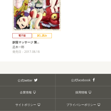
電子版
試し読み
妖怪マッサージ 第…
忌木一郎
発売日：2017.08.18
公式facebook
公式twitter
企業情報
採用情報
サイトポリシー
プライバシーポリシー