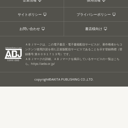
企業情報
採用情報
サイトポリシー
プライバシーポリシー
お問い合わせ
書店様向け
ＡＢＪマークは、この電子書店・電子書籍配信サービスが、著作権者からコ
ンテンツ使用許諾を得た正規版配信サービスであることを示す登録商標（登
録番号 第６０９１７１３号）です。
ＡＢＪマークの詳細、ＡＢＪマークを掲示しているサービスの一覧はこち
ら。
https://aebs.or.jp/
copyright©AKITA PUBLISHING CO.,LTD.