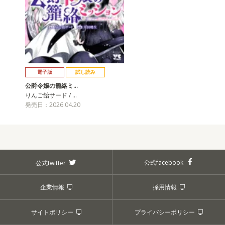
電子版
試し読み
公爵令嬢の籠絡ミ…
りんご飴サード / …
発売日：2026.04.20
公式facebook
公式twitter
企業情報
採用情報
サイトポリシー
プライバシーポリシー