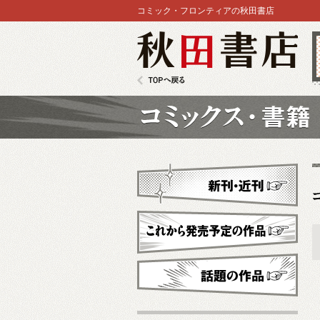
コミック・フロンティアの秋田書店
秋田書店
TOPへ戻る
コミックス
新刊・近刊
これから発売予定
話題の作品