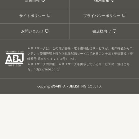
企業情報
採用情報
サイトポリシー
プライバシーポリシー
お問い合わせ
書店様向け
ＡＢＪマークは、この電子書店・電子書籍配信サービスが、著作権者からコ
ンテンツ使用許諾を得た正規版配信サービスであることを示す登録商標（登
録番号 第６０９１７１３号）です。
ＡＢＪマークの詳細、ＡＢＪマークを掲示しているサービスの一覧はこち
ら。
https://aebs.or.jp/
copyright©AKITA PUBLISHING CO.,LTD.