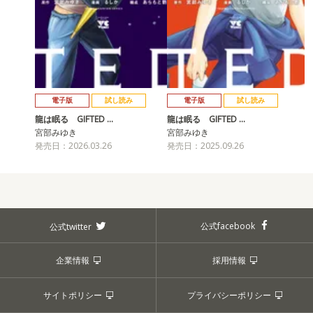
電子版
試し読み
電子版
試し読み
龍は眠る GIFTED …
龍は眠る GIFTED …
宮部みゆき
宮部みゆき
発売日：2026.03.26
発売日：2025.09.26
公式facebook
公式twitter
企業情報
採用情報
サイトポリシー
プライバシーポリシー