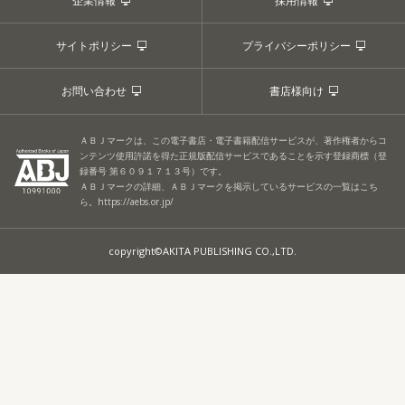
企業情報
採用情報
サイトポリシー
プライバシーポリシー
お問い合わせ
書店様向け
ＡＢＪマークは、この電子書店・電子書籍配信サービスが、著作権者からコ
ンテンツ使用許諾を得た正規版配信サービスであることを示す登録商標（登
録番号 第６０９１７１３号）です。
ＡＢＪマークの詳細、ＡＢＪマークを掲示しているサービスの一覧はこち
ら。
https://aebs.or.jp/
copyright©AKITA PUBLISHING CO.,LTD.