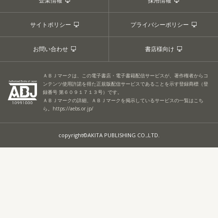
企業情報
採用情報
サイトポリシー
プライバシーポリシー
お問い合わせ
書店様向け
ＡＢＪマークは、この電子書店・電子書籍配信サービスが、著作権者からコ
ンテンツ使用許諾を得た正規版配信サービスであることを示す登録商標（登
録番号 第６０９１７１３号）です。
ＡＢＪマークの詳細、ＡＢＪマークを掲示しているサービスの一覧はこち
ら。
https://aebs.or.jp/
copyright©AKITA PUBLISHING CO.,LTD.