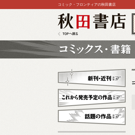
コミック・フロンティアの秋田書店
秋田書店
TOPへ戻る
コミックス
新刊・近刊
これから発売予定
話題の作品