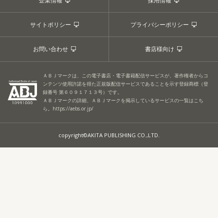
企業情報
採用情報
サイトポリシー
プライバシーポリシー
お問い合わせ
書店様向け
ＡＢＪマークは、この電子書店・電子書籍配信サービスが、著作権者からコ
ンテンツ使用許諾を得た正規版配信サービスであることを示す登録商標（登
録番号 第６０９１７１３号）です。
ＡＢＪマークの詳細、ＡＢＪマークを掲示しているサービスの一覧はこち
ら。
https://aebs.or.jp/
copyright©AKITA PUBLISHING CO.,LTD.