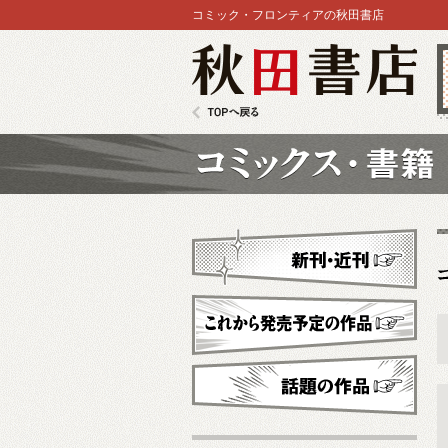
コミック・フロンティアの秋田書店
秋田書店
TOPへ戻る
コミックス
新刊・近刊
これから発売予定
話題の作品