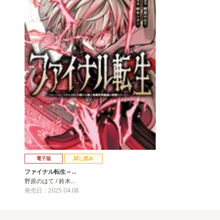
電子版
試し読み
ファイナル転生～…
野原のはて / 鈴木…
発売日：2025.04.08