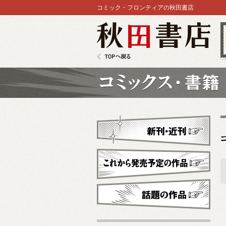
コミック・フロンティアの秋田書店
秋田書店
TOPへ戻る
コミックス
新刊・近刊
これから発売予定
話題の作品