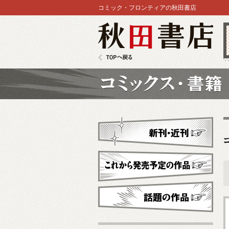
コミック・フロンティアの秋田書店
秋田書店
TOPへ戻る
コミックス
新刊・近刊
これから発売予定
話題の作品