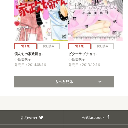
電子版
試し読み
電子版
試し読み
僕んちの家政婦さ…
ビターラブチョイ…
小島美帆子
小島美帆子
発売日：2014.08.16
発売日：2013.12.16
もっと見る
公式facebook
公式twitter