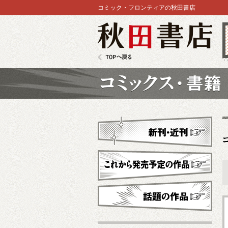
コミック・フロンティアの秋田書店
秋田書店
TOPへ戻る
コミックス
新刊・近刊
これから発売予定
話題の作品