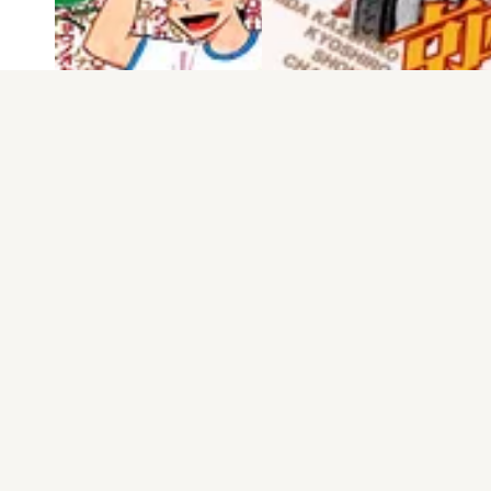
電子版
試し読み
電子版
試し読み
京四郎 第2巻
京四郎 第1巻
樋田和彦
樋田和彦
発売日：1995.11.01
発売日：1995.09.14
もっと見る