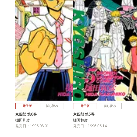
電子版
試し読み
電子版
試し読み
京四郎 第6巻
京四郎 第5巻
樋田和彦
樋田和彦
発売日：1996.08.01
発売日：1996.06.14