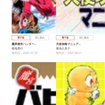
電子版
試し読み
電子版
試し読み
魔界都市ハンター…
天使攻略マニュア…
菊地秀行
菊池久美子
発売日：2001.07.26
発売日：2001.06.21