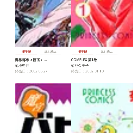
電子版
試し読み
電子版
試し読み
魔界都市＜新宿＞ …
COMPLEX 第1巻
菊地秀行
菊池久美子
発売日：2002.06.27
発売日：2002.01.10