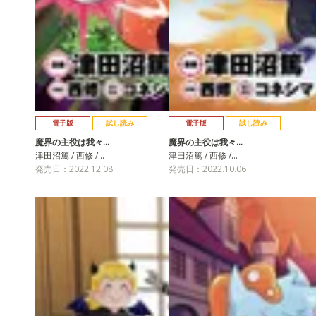
電子版
試し読み
電子版
試し読み
魔界の主役は我々…
魔界の主役は我々…
津田沼篤 / 西修 /…
津田沼篤 / 西修 /…
発売日：2022.12.08
発売日：2022.10.06