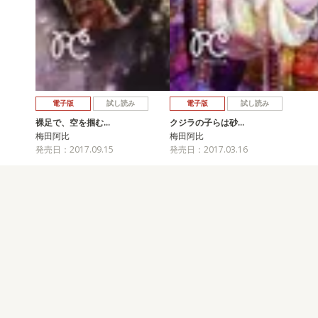
電子版
試し読み
電子版
試し読み
裸足で、空を掴む…
クジラの子らは砂…
梅田阿比
梅田阿比
発売日：2017.09.15
発売日：2017.03.16