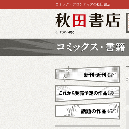
コミック・フロンティアの秋田書店
秋田書店
TOPへ戻る
コミックス
新刊・近刊
これから発売予定
話題の作品