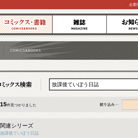
企業
コミックス
雑誌
お知らせ
15
件見つかりました
すべて
関連シリーズ
放課後ていぼう日誌