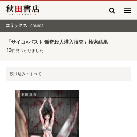
秋田書店
コミックス COMICS
「サイコ×パスト 猟奇殺人潜入捜査」検索結果
13
件見つかりました
絞り込み：すべて