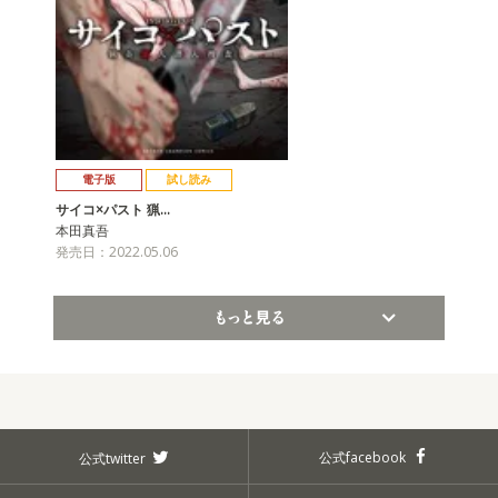
電子版
試し読み
サイコ×パスト 猟…
本田真吾
発売日：2022.05.06
もっと見る
公式facebook
公式twitter