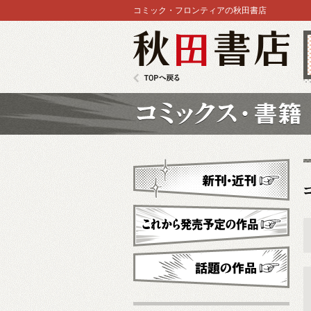
コミック・フロンティアの秋田書店
秋田書店
TOPへ戻る
コミックス
新刊・近刊
これから発売予定
話題の作品