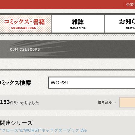
企業
コミックス
雑誌
お知らせ
153
件見つかりました
すべて
関連シリーズ
“クローズ”&“WORST"キャラクターブック We