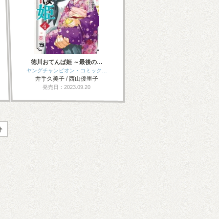
徳川おてんば姫 ～最後の…
ヤングチャンピオン・コミック…
井手久美子 / 西山優里子
発売日：2023.09.20
件