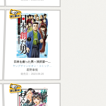
日本を創った男～渋沢栄一…
ヤングチャンピオン・コミック…
星野泰視
発売日：2023.09.20