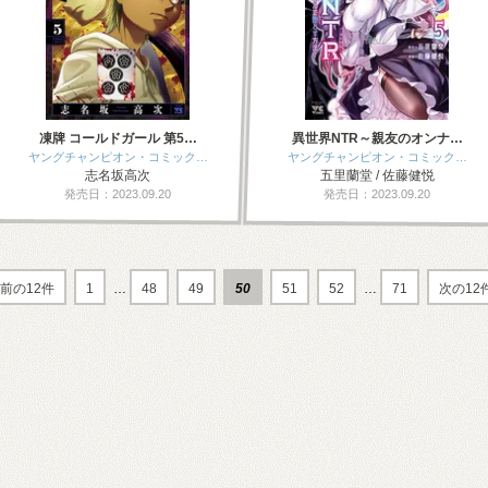
凍牌 コールドガール 第5…
異世界NTR～親友のオンナ…
ヤングチャンピオン・コミック…
ヤングチャンピオン・コミック…
志名坂高次
五里蘭堂 / 佐藤健悦
発売日：2023.09.20
発売日：2023.09.20
前の12件
1
…
48
49
50
51
52
…
71
次の12