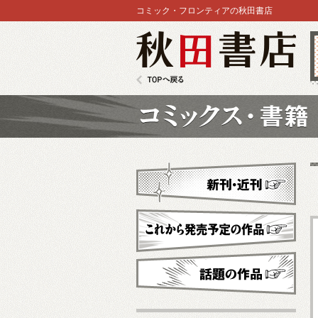
コミック・フロンティアの秋田書店
秋田書店
TOPへ戻る
コミックス
新刊・近刊
これから発売予定
話題の作品