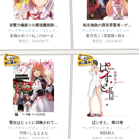
攻撃力極振りの最強魔術師…
転生無敗の異世界賢者～ゲ…
ヤングチャンピオン・コミック…
ヤングチャンピオン・コミック…
友橋かめつ / ねこのゆーま…
蒼月浩二 / 黒龍眼 / 福き…
発売日：2023.09.27
発売日：2023.09.27
聖女はとっくに召喚されて…
ぱンすと。 第15巻
ヤングチャンピオン・コミック…
ヤングチャンピオン・コミック…
守雨 / しなえまな
岡田和人
発売日：2023.09.27
発売日：2023.09.20