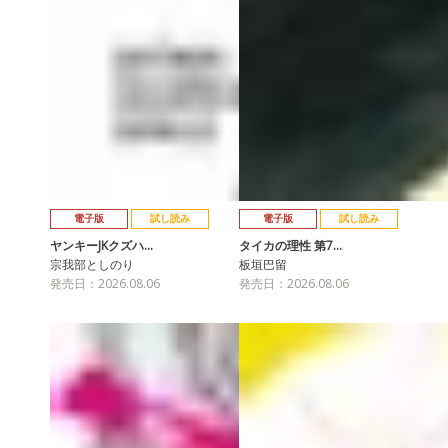
電子版
試し読み
電子版
試し読み
ヤンキーJKクズハ…
タイカの理性 第7…
宗我部としのり
板垣巴留
発売日：2026.08.06
発売日：2026.08.06