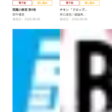
電子版
試し読み
電子版
試し読み
閻魔の教室 第6巻
チキン 「ドロップ…
田中優吏
井口達也 / 歳脇将…
発売日：2026.08.06
発売日：2026.08.06