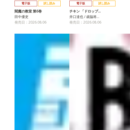
電子版
試し読み
電子版
試し読み
閻魔の教室 第6巻
チキン 「ドロップ…
田中優吏
井口達也 / 歳脇将…
発売日：2026.08.06
発売日：2026.08.06