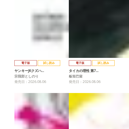
電子版
試し読み
電子版
試し読み
ヤンキーJKクズハ…
タイカの理性 第7…
宗我部としのり
板垣巴留
発売日：2026.08.06
発売日：2026.08.06