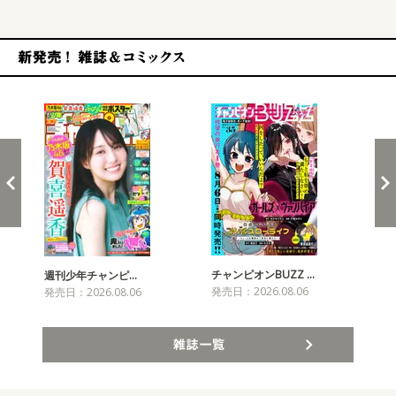
新発売！雑誌&コミックス
チャンピオンBUZZ …
プリ
週刊少年チャンピ…
発売日：2026.08.06
発売
発売日：2026.08.06
雑誌一覧