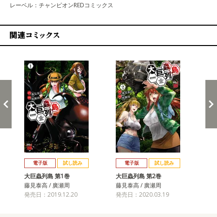
レーベル：チャンピオンREDコミックス
関連コミックス
戻る
進む
電子版
試し読み
電子版
試し読み
大巨蟲列島 第1巻
大巨蟲列島 第2巻
大
藤見泰高 / 廣瀬周
藤見泰高 / 廣瀬周
藤見
発売日：2019.12.20
発売日：2020.03.19
発売