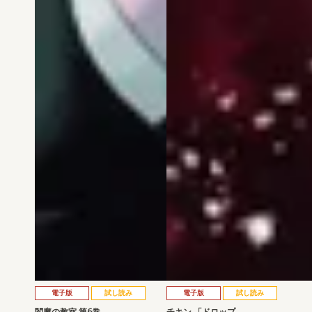
電子版
試し読み
電子版
試し読み
閻魔の教室 第6巻
チキン 「ドロップ…