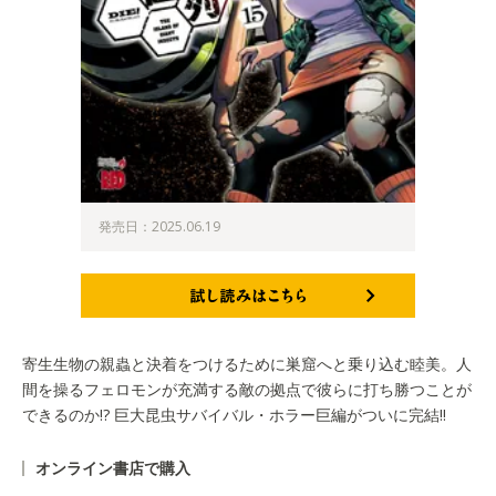
発売日：2025.06.19
試し読みはこちら
寄生生物の親蟲と決着をつけるために巣窟へと乗り込む睦美。人
間を操るフェロモンが充満する敵の拠点で彼らに打ち勝つことが
できるのか!? 巨大昆虫サバイバル・ホラー巨編がついに完結!!
オンライン書店で購入