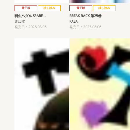
電子版
試し読み
電子版
試し読み
弱虫ペダル SPARE …
BREAK BACK 第25巻
渡辺航
KASA
発売日：2026.08.06
発売日：2026.08.06