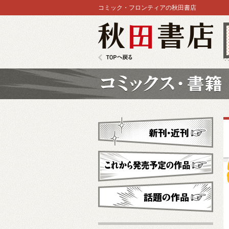
コミック・フロンティアの秋田書店
秋田書店
TOPへ戻る
コミックス
新刊・近刊
これから発売予定
話題の作品