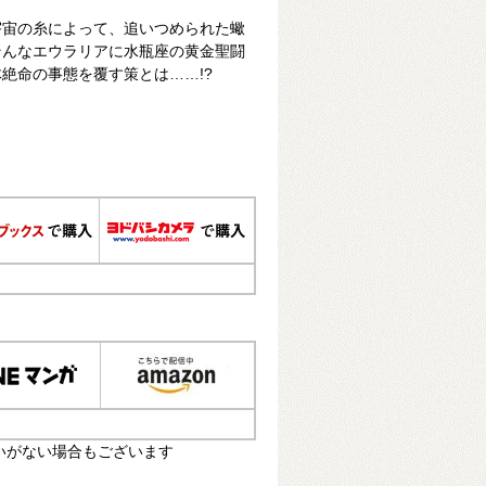
宇宙の糸によって、追いつめられた蠍
そんなエウラリアに水瓶座の黄金聖闘
絶命の事態を覆す策とは……!?
いがない場合もございます