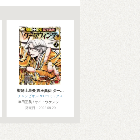
聖闘士星矢 冥王異伝 ダー…
チャンピオンREDコミックス
車田正美 / サイトウケンジ…
発売日：2022.09.20