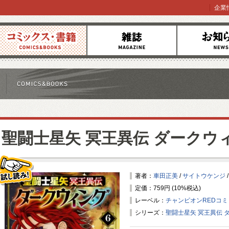
企業
コミックス
雑誌
お知らせ
聖闘士星矢 冥王異伝 ダークウ
著者：
車田正美
/
サイトウケンジ
定価：759円 (10%税込)
試し読み！
レーベル：
チャンピオンREDコ
シリーズ：
聖闘士星矢 冥王異伝 