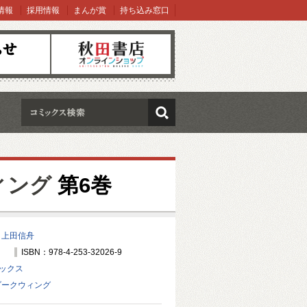
情報
採用情報
まんが賞
持ち込み窓口
オンラインショップ
検索
ィング
第6巻
/
上田信舟
ISBN：978-4-253-32026-9
ミックス
ダークウィング