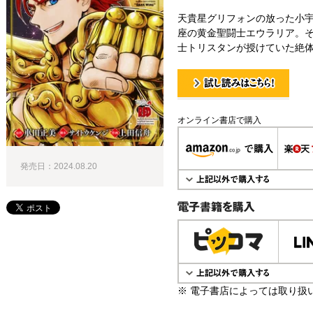
天貴星グリフォンの放った小
座の黄金聖闘士エウラリア。
士トリスタンが授けていた絶体
試し読み！
オンライン書店で購入
発売日：2024.08.20
電子書籍で購入
※ 電子書店によっては取り扱