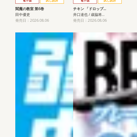
電子版
試し読み
電子版
試し読み
閻魔の教室 第6巻
チキン 「ドロップ…
田中優吏
井口達也 / 歳脇将…
発売日：2026.08.06
発売日：2026.08.06