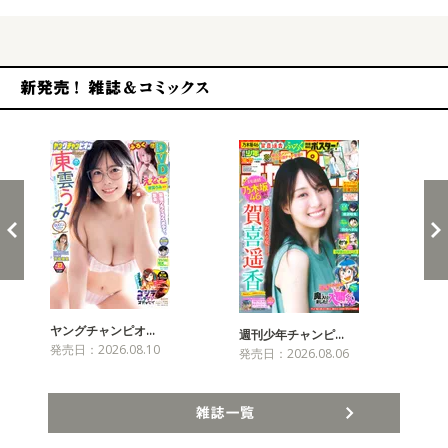
新発売！雑誌&コミックス
ヤングチャンピオ…
チャ
週刊少年チャンピ…
発売日：2026.08.10
発売
発売日：2026.08.06
雑誌一覧