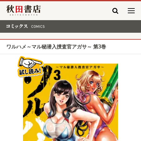
秋田書店
コミックス COMICS
ワルハメ～マル秘潜入捜査官アガサ～ 第3巻