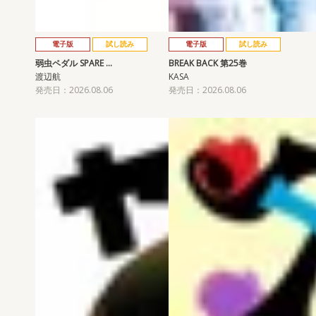
電子版
試し読み
電子版
試し読み
弱虫ペダル SPARE …
BREAK BACK 第25巻
渡辺航
KASA
発売日：2026.08.06
発売日：2026.08.06