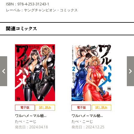
ISBN：978-4-253-31243-1
レーベル：ヤングチャンピオン・コミックス
関連コミックス
戻る
進む
電子版
試し読み
電子版
試し読み
ワルハメ～マル秘…
ワルハメ～マル秘…
ワ
たべ・こーじ
たべ・こーじ
た
発売日：2024.04.18
発売日：2024.12.25
発売