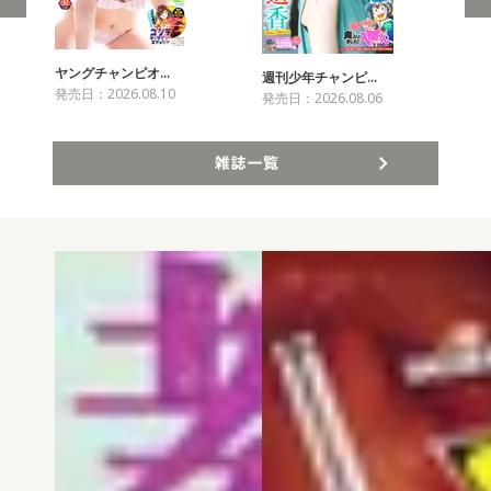
ヤングチャンピオ…
チャ
週刊少年チャンピ…
発売日：2026.08.10
発売
発売日：2026.08.06
雑誌一覧