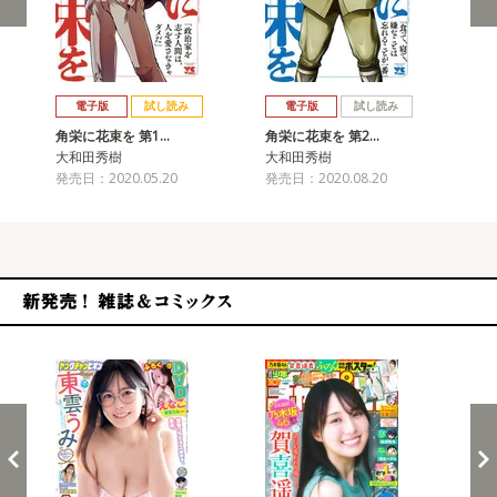
戻る
進む
電子版
試し読み
電子版
試し読み
角栄に花束を 第1…
角栄に花束を 第2…
角
大和田秀樹
大和田秀樹
大
発売日：2020.05.20
発売日：2020.08.20
発売
新発売！雑誌&コミックス