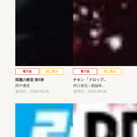
電子版
試し読み
電子版
試し読み
閻魔の教室 第6巻
チキン 「ドロップ…
田中優吏
井口達也 / 歳脇将…
発売日：2026.08.06
発売日：2026.08.06