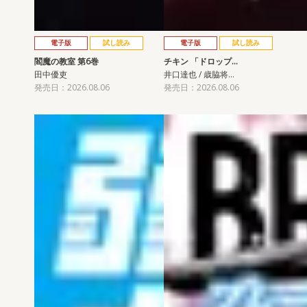
電子版
試し読み
電子版
試し読み
閻魔の教室 第6巻
チキン 「ドロップ…
田中優吏
井口達也 / 歳脇将…
発売日：2026.08.06
発売日：2026.08.06