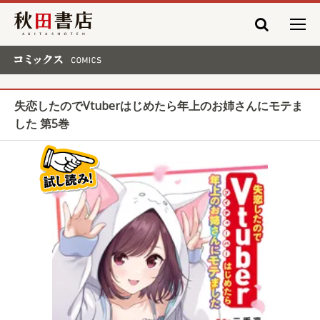
秋田書店
コミックス COMICS
失恋したのでVtuberはじめたら年上のお姉さんにモテま
した 第5巻