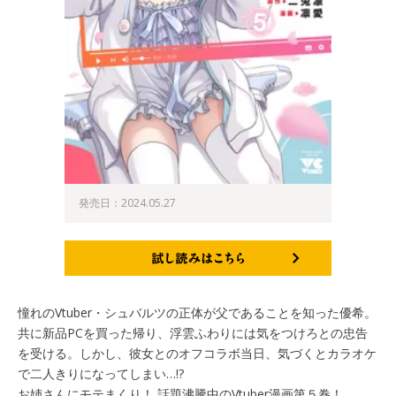
発売日：2024.05.27
試し読みはこちら
憧れのVtuber・シュバルツの正体が父であることを知った優希。
共に新品PCを買った帰り、浮雲ふわりには気をつけろとの忠告
を受ける。しかし、彼女とのオフコラボ当日、気づくとカラオケ
で二人きりになってしまい…!?
お姉さんにモテまくり！ 話題沸騰中のVtuber漫画第５巻！