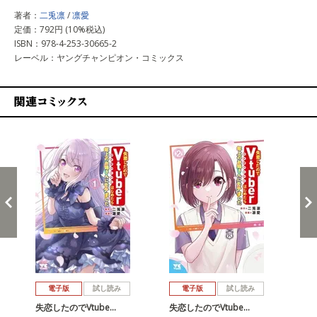
著者：
二兎凛
/
凛愛
定価：792円 (10%税込)
ISBN：978-4-253-30665-2
レーベル：ヤングチャンピオン・コミックス
関連コミックス
戻る
進む
電子版
試し読み
電子版
試し読み
失恋したのでVtube…
失恋したのでVtube…
失恋