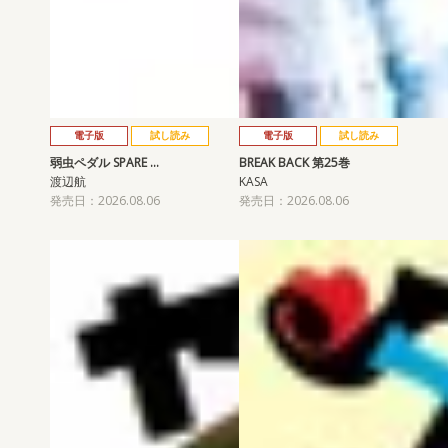
電子版
試し読み
電子版
試し読み
弱虫ペダル SPARE …
BREAK BACK 第25巻
渡辺航
KASA
発売日：2026.08.06
発売日：2026.08.06