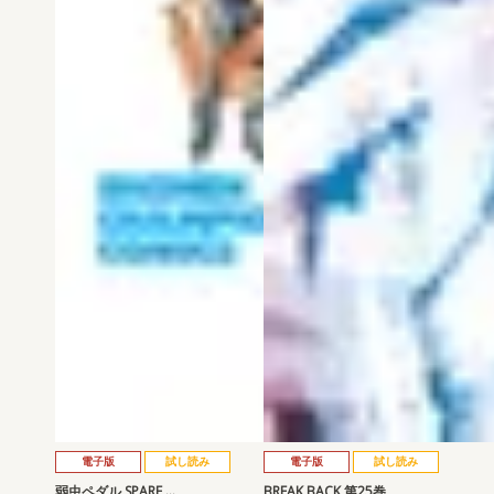
電子版
試し読み
電子版
試し読み
弱虫ペダル SPARE …
BREAK BACK 第25巻