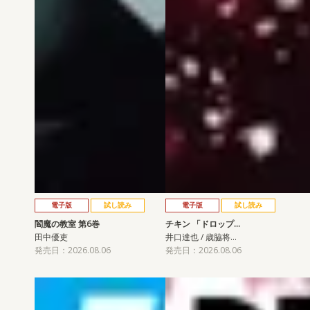
電子版
試し読み
電子版
試し読み
閻魔の教室 第6巻
チキン 「ドロップ…
田中優吏
井口達也 / 歳脇将…
発売日：2026.08.06
発売日：2026.08.06