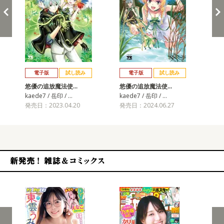
戻る
進む
電子版
試し読み
電子版
試し読み
悠優の追放魔法使…
悠優の追放魔法使…
悠
kaede7 / 岳印 / …
kaede7 / 岳印 / …
kae
発売日：2023.04.20
発売日：2024.06.27
発売
新発売！雑誌&コミックス