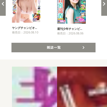
ヤングチャンピオ…
チャ
週刊少年チャンピ…
発売日：2026.08.10
発売
発売日：2026.08.06
雑誌一覧