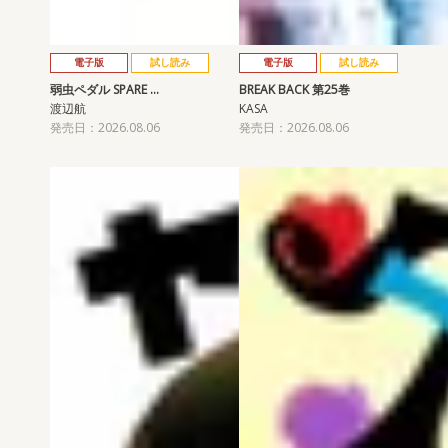
電子版
試し読み
電子版
試し読み
弱虫ペダル SPARE …
BREAK BACK 第25巻
渡辺航
KASA
発売日：2026.08.06
発売日：2026.08.06