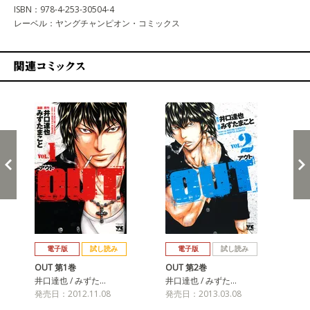
ISBN：978-4-253-30504-4
レーベル：ヤングチャンピオン・コミックス
関連コミックス
戻る
進む
電子版
試し読み
電子版
試し読み
OUT 第1巻
OUT 第2巻
OU
井口達也 / みずた…
井口達也 / みずた…
井口
発売日：2012.11.08
発売日：2013.03.08
発売