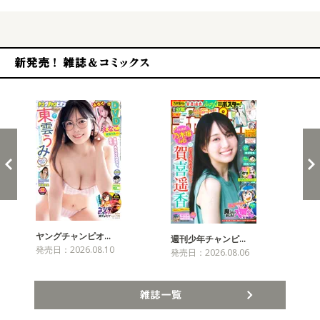
新発売！雑誌&コミックス
ヤングチャンピオ…
チャ
週刊少年チャンピ…
発売日：2026.08.10
発売
発売日：2026.08.06
雑誌一覧