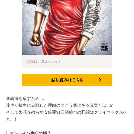
発売日：2023.06.20
試し読みはこちら
楽崎海を殺すため…。
達也が抗争に参戦した理由の向こう側にある真実とは…⁉
そして火花を散らす安倍要vs三浦佑也の死闘はクライマックスへ
と…！
オンライン書店で購入