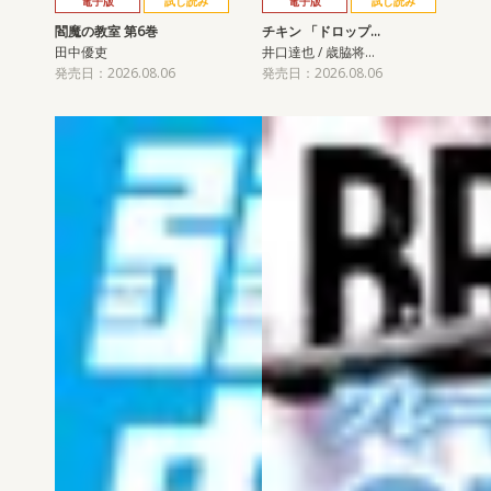
電子版
試し読み
電子版
試し読み
閻魔の教室 第6巻
チキン 「ドロップ…
田中優吏
井口達也 / 歳脇将…
発売日：2026.08.06
発売日：2026.08.06