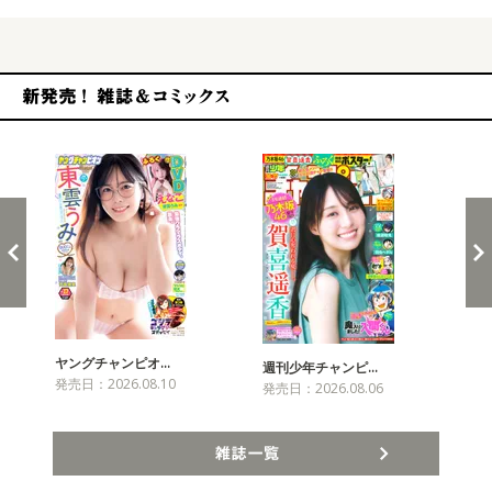
新発売！雑誌&コミックス
ヤングチャンピオ…
チャ
週刊少年チャンピ…
発売日：2026.08.10
発売
発売日：2026.08.06
雑誌一覧