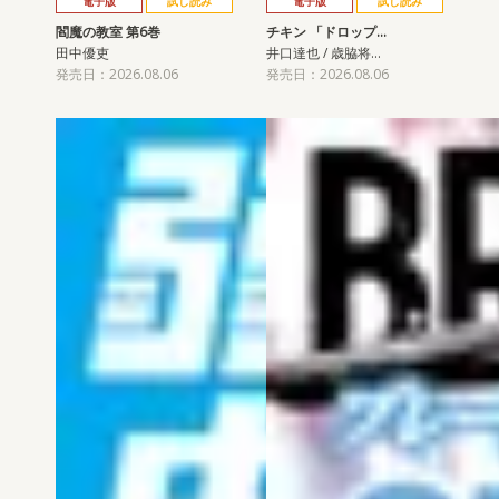
電子版
試し読み
電子版
試し読み
閻魔の教室 第6巻
チキン 「ドロップ…
田中優吏
井口達也 / 歳脇将…
発売日：2026.08.06
発売日：2026.08.06