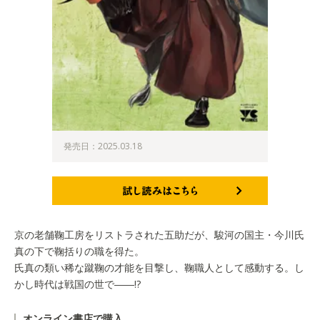
発売日：2025.03.18
試し読みはこちら
京の老舗鞠工房をリストラされた五助だが、駿河の国主・今川氏
真の下で鞠括りの職を得た。
氏真の類い稀な蹴鞠の才能を目撃し、鞠職人として感動する。し
かし時代は戦国の世で――!?
オンライン書店で購入