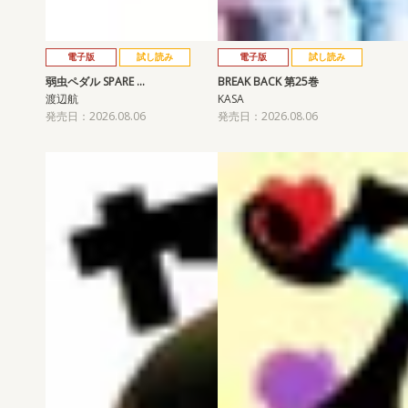
電子版
試し読み
電子版
試し読み
弱虫ペダル SPARE …
BREAK BACK 第25巻
渡辺航
KASA
発売日：2026.08.06
発売日：2026.08.06