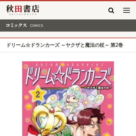
秋田書店
コミックス COMICS
ドリーム☆ドランカーズ ～ヤクザと魔法の杖～ 第2巻