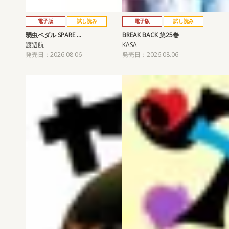
電子版
試し読み
電子版
試し読み
弱虫ペダル SPARE …
BREAK BACK 第25巻
渡辺航
KASA
発売日：2026.08.06
発売日：2026.08.06