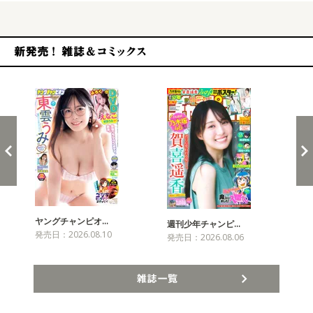
新発売！雑誌&コミックス
ヤングチャンピオ…
チャ
週刊少年チャンピ…
発売日：2026.08.10
発売
発売日：2026.08.06
雑誌一覧