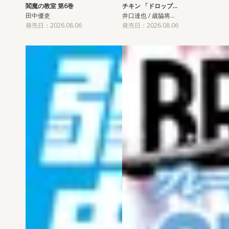
閻魔の教室 第6巻
チキン 「ドロップ…
田中優吏
井口達也 / 歳脇将…
発売日：2026.08.06
発売日：2026.08.06