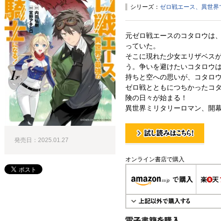
シリーズ：
ゼロ戦エース、異世界
元ゼロ戦エースのコタロウは
っていた。
そこに現れた少女エリザベス
う。争いを避けたいコタロウ
持ちと空への思いが、コタロ
ゼロ戦とともにつちかったコ
険の日々が始まる！
異世界ミリタリーロマン、開
発売日：2025.01.27
試し読み！
オンライン書店で購入