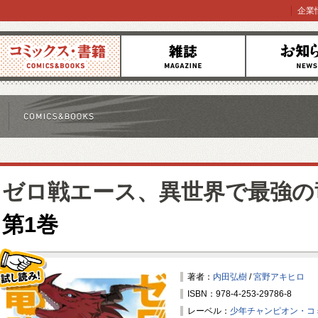
企業
コミックス
雑誌
お知らせ
ゼロ戦エース、異世界で最強の
第1巻
著者：
内田弘樹
/
宮野アキヒロ
ISBN：978-4-253-29786-8
試し読み！
レーベル：
少年チャンピオン・コ