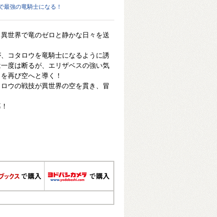
で最強の竜騎士になる！
、異世界で竜のゼロと静かな日々を送
が、コタロウを竜騎士になるように誘
は一度は断るが、エリザベスの強い気
ウを再び空へと導く！
タロウの戦技が異世界の空を貫き、冒
幕！