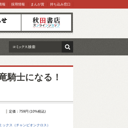
情報
採用情報
まんが賞
持ち込み窓口
オンラインショップ
検索
竜騎士になる！
定価：759円 (10%税込)
ミックス（チャンピオンクロス）