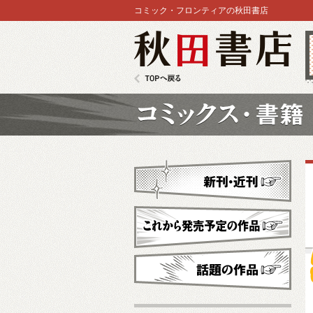
コミック・フロンティアの秋田書店
秋田書店
TOPへ戻る
コミックス
新刊・近刊
これから発売予定
話題の作品